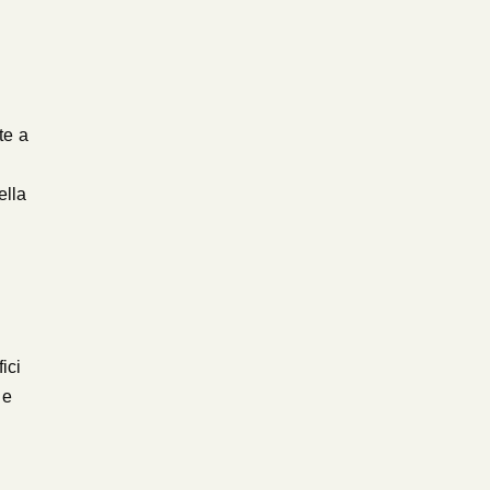
te a
ella
ici
 e