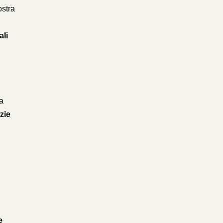
ostra
ali
a
zie
e