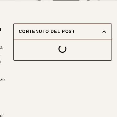
a
CONTENUTO DEL POST
ta
,
i
nze
ei