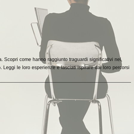
. Scopri come hanno raggiunto traguardi significativi nel
Leggi le loro esperienze e lasciati ispirare dai loro percorsi