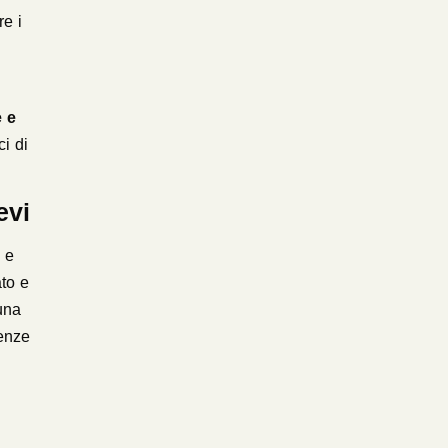
e i
e e
ci di
evi
 e
ato e
 una
tenze