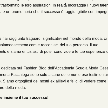
rasformato le loro aspirazioni in realtà incoraggia i nuovi talen
ria è un promemoria che il successo è raggiungibile con impeg
ai raggiunto traguardi significativi nel mondo della moda, ci
uolamodacesena.com
e raccontaci del tuo percorso. Il tuo
enti, e siamo entusiasti di poter condividere le tue esperienze 
ione dedicata sul Fashion Blog dell’Accademia Scuola Moda Ces
 Simona Pacchiega sono solo alcune delle numerose testimonia
. Siamo orgogliosi dei nostri ex allievi e felici di vedere come i
tore della moda.
re insieme il tuo successo!