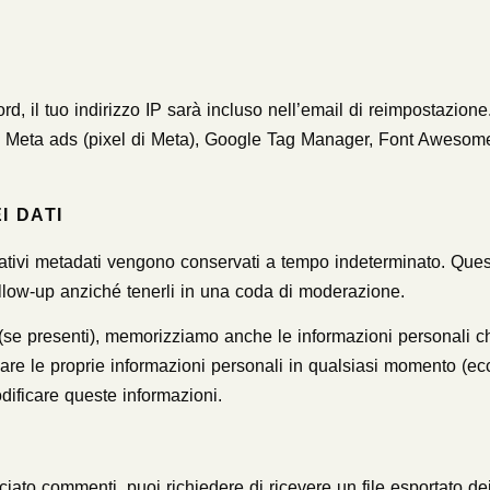
, il tuo indirizzo IP sarà incluso nell’email di reimpostazione. U
i Meta ads (pixel di Meta), Google Tag Manager, Font Awesom
I DATI
ativi metadati vengono conservati a tempo indeterminato. Ques
llow-up anziché tenerli in una coda di moderazione.
b (se presenti), memorizziamo anche le informazioni personali che
are le proprie informazioni personali in qualsiasi momento (ecce
ificare queste informazioni.
iato commenti, puoi richiedere di ricevere un file esportato de